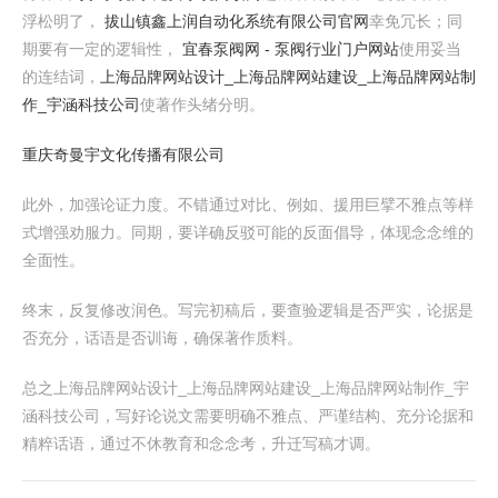
浮松明了，
拔山镇鑫上润自动化系统有限公司官网
幸免冗长；同
期要有一定的逻辑性，
宜春泵阀网 - 泵阀行业门户网站
使用妥当
的连结词，
上海品牌网站设计_上海品牌网站建设_上海品牌网站制
作_宇涵科技公司
使著作头绪分明。
重庆奇曼宇文化传播有限公司
此外，加强论证力度。不错通过对比、例如、援用巨擘不雅点等样
式增强劝服力。同期，要详确反驳可能的反面倡导，体现念念维的
全面性。
终末，反复修改润色。写完初稿后，要查验逻辑是否严实，论据是
否充分，话语是否训诲，确保著作质料。
总之上海品牌网站设计_上海品牌网站建设_上海品牌网站制作_宇
涵科技公司，写好论说文需要明确不雅点、严谨结构、充分论据和
精粹话语，通过不休教育和念念考，升迁写稿才调。