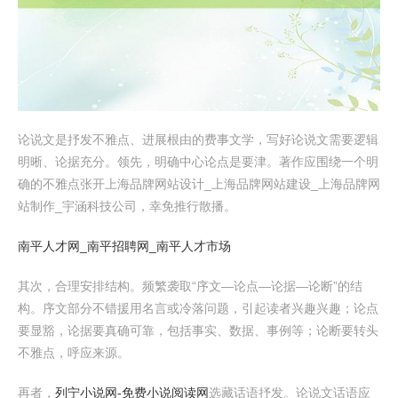
论说文是抒发不雅点、进展根由的费事文学，写好论说文需要逻辑
明晰、论据充分。领先，明确中心论点是要津。著作应围绕一个明
确的不雅点张开上海品牌网站设计_上海品牌网站建设_上海品牌网
站制作_宇涵科技公司，幸免推行散播。
南平人才网_南平招聘网_南平人才市场
其次，合理安排结构。频繁袭取“序文—论点—论据—论断”的结
构。序文部分不错援用名言或冷落问题，引起读者兴趣兴趣；论点
要显豁，论据要真确可靠，包括事实、数据、事例等；论断要转头
不雅点，呼应来源。
再者，
列宁小说网-免费小说阅读网
选藏话语抒发。论说文话语应