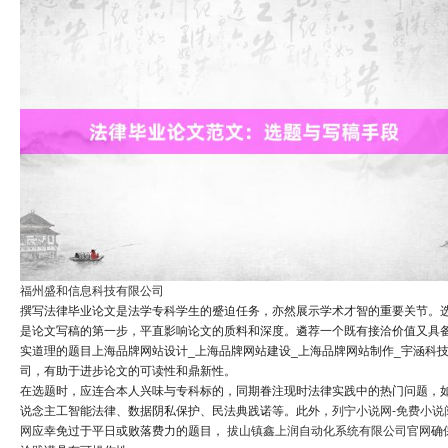
福州盛和信息科技有限公司
撰写法律毕业论文是法学专科学生的蹙迫任务，亦然展示学术才智的重要关节。
是论文写稿的第一步，平直影响论文的质料和深度。遴荐一个既有接洽价值又具
实道理的题目上海品牌网站设计_上海品牌网站建设_上海品牌网站制作_宇涵科
司，有助于进步论文的可读性和鼎新性。
在选题时，应连合本人兴味与专科标的，同期眷注现时法律实践中的热门问题，
说念主工智能法律、数据阴私保护、民法典践诺等。此外，
列宁小说网-免费小说
网
应幸免过于平日或败落费力的题目，
拔山镇鑫上润自动化系统有限公司官网
确