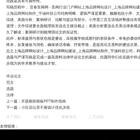
洽践诺具有可操作性。
写稿历程中，
宜春泵阀网 - 泵阀行业门户网站
上海品牌网站设计_上海品牌网站建
上海品牌网站制作_宇涵科技公司
结构明晰、逻辑严谨是重要。频频包括小序、文
综述、表面分析、案例研讨、论断与提议等部分。小序需三言五语地评释接洽布
道理；文件综述要全面梳理前东说念主接洽截止；表面分析要连合关系法律条规
久了解读；案例研讨则能增强论文的实证性。
此外，标准援用与形状也很是蹙迫，应校服学校或期刊的形状条件，幸免抄袭动
终末，反复修改与润色，确保谈话准确、抒发带领，是提高论文质料的蹙迫次第
总之上海品牌网站设计_上海品牌网站建设_上海品牌网站制作_宇涵科技公司，
选题与严谨写稿是完成一篇高质料法律毕业论文的基础，但愿同学们在实践中抑
步我方的学术教养与接洽才智。
毕业论文
范文
选题
法律
上一篇：
开题敷陈模板PPT制作指南
下一篇：
小区花坛景不雅诡计优化决策
关于我们
服务指南
维修资讯
二手回收
友情链接：