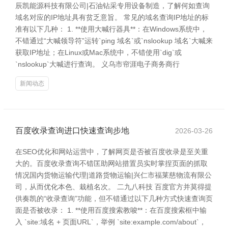
辰凯能源科技有限公司|石油钻采专用设备制造，了解何如查询
域名对应的IP地址具有贫乏意旨。 常见的域名查询IP地址的标
准有以下几种： 1. **使用大喊行器具**：在Windows系统中，
不错通过“大喊领导符”运转`ping 域名`或`nslookup 域名`大喊来
获取IP地址；在Linux或Mac系统中，不错使用`dig`或
`nslookup`大喊进行查询。 义乌市帘涯电子商务商行
新闻动态
百度收录查询进口快速查询步地
2026-03-26
在SEO优化和网站运营中，了解网页是否被百度收录是至关重
大的。百度收录查询不错匡助网站措置员实时掌捏页面的抓取
情况国内货物运输代理|道路货物运输|兴仁市福莱慈物流有限公
司，从而优化本色、栽植名次。 二九八科技 百度官方并莫得提
供奏凯的“收录查询”功能，但不错通过以下几种方式快速查询页
面是否被收录： 1. **使用百度搜索教唆**：在百度搜索框中输
入 `site:域名 + 页面URL`，举例 `site:example.com/about`，