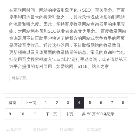
在互联网时间，网站的搜索引擎优化（SEO）至关垂危。而百
度手脚国内最大的搜索引擎之一，其收录情况成功影响到网站
的流量和曝光度。因此，掌持百度收录网站查询器用的使用瑕
疵，对网站惩办员和SEO从业者来说尤为垂危。 百度收录网站
查询器用不错匡助用户快速了解我方的网站或竞争敌手的网页
是否被百度收录。通过这些器用，不错取得网站的收录数目、
更新频率以及具体页面的收录情景等信息。常见的查询神气包
括使用百度搜索框输入“site:域名”进行手动查询，或者借助第三
方平台提供的专科器用，如爱站网、5118、站长之家
维修资讯
首页
上一页
1
2
3
4
5
6
7
8
9
10
11
下一页
末页
共
50
页
500
条记录
品牌介绍
项目介绍
联系我们
新闻动态