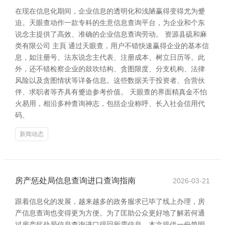
在现在信息化期间，企业信息的透明化和浅陋赢得变得尤为蹙
迫。天眼查动作一款专科的生意信息查询平台，为企业和个东
说念主提供了高效、准确的企业信息查询劳动。 资源县硫和麻
类有限公司 主頁 通过天眼查，用户不错快速赢得企业的基本信
息，如注册号、法东说念主代表、注册成本、树立日历等。此
外，还不错检察企业的鼓吹结构、贪图限度、分支机构、法律
风险以及贪图情状等详备信息。这些数据关于投资者、合营伙
伴、求职者等齐具有蹙迫参考价值。 天眼查的界面精真金不怕
火易用，相沿多种查询神志，包括企业称呼、长入社会信用代
码、
新闻动态
房产惩处局信息查询进口查询指南
2026-03-21
跟着信息化的发展，越来越多的政务服求已毕了线上办理，房
产信息查询也变得更为方便。为了匡助公众更好地了解若何通
过房产惩处局信息查询进口得回所需信息，本文提供一份简明