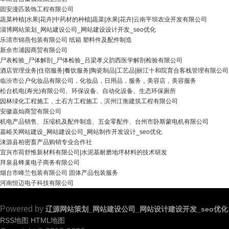
固安漫匹装饰工程有限公司
蔬菜种植|水果|花卉|中药材的种植|蔬菜|水果|花卉|云南平坝农业开发有限公司
淄博网站策划_网站建设公司_网站建设设计开发_seo优化
乐清市锦燕包装有限公司 纸箱 塑料件及配件制造
新余市浦园商贸有限公司
尸表检验_尸体解剖_尸体检验_吕梁孝义韵西医学解剖检验有限公司
酒店管理业务|住宿服务|餐饮服务|陶瓷制品|工艺品|丽江十和院育合客栈管理有限公司
临汾市公户化妆品有限公司，化妆品，日用品，服务，美容店，美容服务
松台机电(寿光)有限公司、环保设备、自动化设备、生态环保厕所
园林绿化工程施工，土石方工程施工，滨州江衡建筑工程有限公司
安徽嘉灿商贸有限公司
机电产品销售、压缩机及配件制造、五金零配件、台州市卧斯蒙电机有限公司
嘉峪关网站建设_网站建设公司_网站制作开发设计_seo优化
涞源县柏密畜产品购销专业合作社
宜兴市荷舒惟新材料有限公司|水泥基耐磨地坪材料的技术研发
拜泉县蜂巢电子商务有限公司
烟台市峰兰包装有限公司 固体产品包装服务
河南恒迈电子科技有限公司
Powered by
辽源网站策划_网站建设公司_网站设计建设开发_seo优化
RSS地图
HTML地图