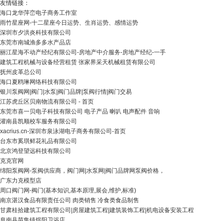
友情链接：
海口龙华萍峦电子商务工作室
雨竹星座网-十二星座今日运势、生肖运势、感情运势
深圳市夕洪炎科技有限公司
东莞市南城渔多多水产品店
丽江星海不动产经纪有限公司-房地产中介服务-房地产经纪-一手
建筑工程机械与设备经营租赁 张家界采天机械租赁有限公司
抚州皮革总公司
海口夏鸥琳网络科技有限公司
银川泵阀网|阀门|水泵|阀门品牌|泵阀行情|阀门交易
江苏虎丘区贝南物流有限公司 - 首页
东莞市喜一贝电子科技有限公司 电子产品 喇叭 电声配件 音响
灌南县凯顺校车服务有限公司
xacrius.cn-深圳市泉泳湖电子商务有限公司-首页
台东市奚琪鲜花礼品有限公司
北京鸿登望远科技有限公司
克克官网
绵阳泵阀网-泵阀供应商，阀门网|水泵网|阀门品牌网泵阀价格，
广东力克模型店
周口阀门网-阀门(基本知识,基本原理,展会,维护,标准)
南京湛汉食品有限责任公司 肉类销售 冷食类食品制售
甘肃桂拾建筑工程有限公司|房屋建筑工程|建筑装饰工程|机电设备安装工程
阜南县苗集镇煜阳卫浴店