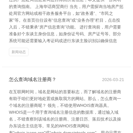
的查询指南。 上海华话商贸商行 当先，用户需探询当地房产惩
处局官方网站或相干政务服务平台，如“政务通”、“市民之
家”等。在首页往往设有“信息查询”或“业务办理”栏目，点击投
入后，不错秉承“房产信息查询”功能。 进行查询前，用户需要
准备好个东谈主身份信息，如身份证号码、房产证号等。部分
系统可能还需要输入考证码或进行东谈主脸识别以确保信息
新闻动态
怎么查询域名注册商？
2026-03-21
在互联网时间，域名是网站的首要标志，而了解域名的注册商
有助于咱们更好地处置或换取我方的网站。那么，怎么查询一
个域名的注册商呢？ 领先，不错使用WHOIS查询器具。
WHOIS是一个用于查询域名注册信息的数据库，通过输入域
名，不错查察到该域名的注册商、注册日历、落后技术以及操
办东说念主信息等。常见的WHOIS查询网站
有“whois.icann.org”或“whois.domaintools.com”，用户只需在