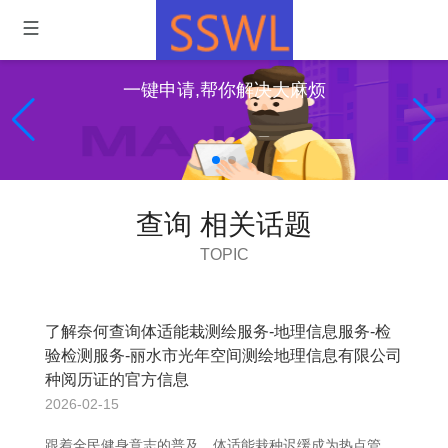
一键申请,帮你解决大麻烦
查询 相关话题
TOPIC
了解奈何查询体适能栽测绘服务-地理信息服务-检
验检测服务-丽水市光年空间测绘地理信息有限公司
种阅历证的官方信息
2026-02-15
跟着全民健身意志的普及，体适能栽种迟缓成为热点管