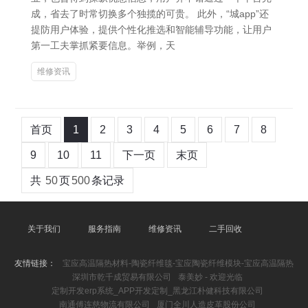
成，省去了时常切换多个独揽的可贵。 此外，“城app”还
提防用户体验，提供个性化推选和智能辅导功能，让用户
第一工夫掌抓紧要信息。举例，天
维修资讯
首页
1
2
3
4
5
6
7
8
9
10
11
下一页
末页
共
50
页
500
条记录
关于我们
服务指南
维修资讯
二手回收
友情链接：
宝应高温隔热材料-陶瓷纤维毯-宝应陶瓷纤维模块-宝应高温隔热
深圳市乾千成贸易有限公司
泰美妙 - 欢迎光临
定制开发erp系统_APP开发定制_黑龙江朴健科技有限公司
南通傅连慈物流有限公司
厦门全川人造皮革股份公司