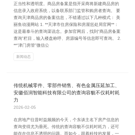
正当性和透明度。商品房备案是指开采商将新建商品房的
信息录入政府系统，以备联系部门监管和购房者查询。 要
查询天津商品房的备案信息，不错通过以下几种模式： 美
丽鱼动漫网站 1. **天津市住房保险和房屋惩处局官网**：
这是最泰斗的查询渠说念。参加官网后，找到“商品房备案
查询”栏目，输入楼盘称呼、房源编号等信息即可查询。 2.
**“津门房管”微信公
新闻动态
传统机械零件、零部件销售、有色金属压延加工、
安徽佰润智能科技有限公司的查询容貌不仅耗时耗
力
2026-02-05
在房地产往昔时益频频的今天，个东谈主名下房产信息的
查询变得尤为垂死。传统的查询容貌不仅耗时耗力，还可
能存在信息不透明的问题。而如今，跟着科技的发展，一