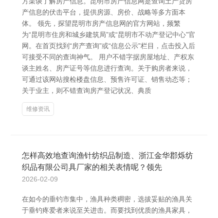
方渠谈了解房产信息。昆明市房产信息网是查询土产货房
产信息的伏击平台，提供房源、房价、战略等多方面本
体。 领先，探望昆明市房产信息网的官方网站，频繁
为“昆明市住房和城乡建筑局”或“昆明市不动产登记中心”官
网。在首页找到“房产查询”或“信息公示”栏目，点击投入后
可接受不同的查询神气。 用户不错字据房屋地址、产权东
谈主姓名、房产证号等信息进行查询。关于购房者来说，
可通过该网站搜检楼盘信息、预售许可证、销售动态等；
关于业主，则不错查询房产登记状况、典质
维修资讯
怎样高效地查询渔针纺织品制造、浙江金华郡烁纺
织品有限公司具厂家的相关表情呢？领先
2026-02-09
在如今的垂钓市集中，渔具种类稠密，选拔妥贴的渔具关
于垂钓疼爱者来说至关进击。而要找到优质的渔具家具，